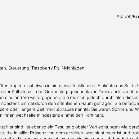
Aktuell/Ko
tüten, Steuerung (Raspberry Pi), Nylonfaden
ktüten trugen einst etwas in sich: eine Trinkflasche, Einkäufe aus Saids
n oder Kalbelouz – das Geburtstagsgeschenk von Yanis. Jede von ih
an eine andere weitergegeben, die meisten jedoch durchliefen diesen
 mindestens einmal durch den öffentlichen Raum getragen. Sie befande
rzere oder längere Zeit mein Zuhause nannte. Sie waren Sonne und Wi
n ihnen wechselte mindestens einmal den Kontinent.
etzt hier sind, ist ebenso ein Resultat globaler Verflechtungen wie pe
e, die in stiller Präsenz von dem erzählen, was nicht mehr ist und tro
einmal zu Mikroplastik zersetzt, werden sie sich noch Jahrhunderte a