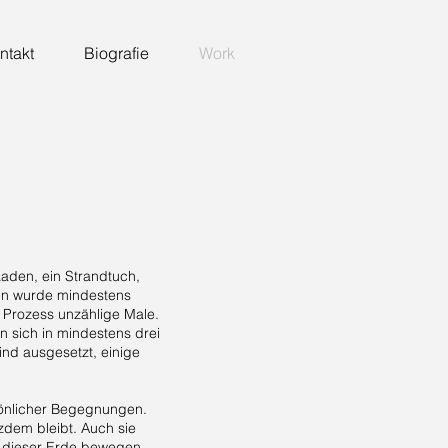
ntakt
Biografie
Work
 Laden, ein Strandtuch,
nen wurde mindestens
 Prozess unzählige Male.
n sich in mindestens drei
nd ausgesetzt, einige
rsönlicher Begegnungen.
tzdem bleibt. Auch sie
uf dieser Erde bewegen.